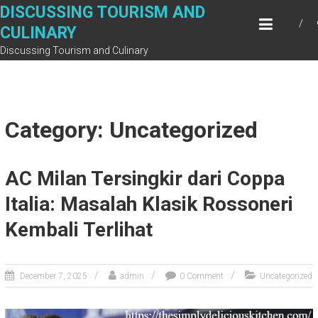
Skip
DISCUSSING TOURISM AND
to
CULINARY
content
Discussing Tourism and Culinary
Category: Uncategorized
AC Milan Tersingkir dari Coppa
Italia: Masalah Klasik Rossoneri
Kembali Terlihat
December 7, 2025
admin
0 Comment
Uncategorized