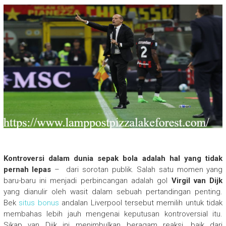
Kontroversi dalam dunia sepak bola adalah hal yang tidak
pernah lepas
– dari sorotan publik. Salah satu momen yang
baru-baru ini menjadi perbincangan adalah gol
Virgil van Dijk
yang dianulir oleh wasit dalam sebuah pertandingan penting.
Bek
situs bonus
andalan Liverpool tersebut memilih untuk tidak
membahas lebih jauh mengenai keputusan kontroversial itu.
Sikap van Dijk ini menimbulkan beragam reaksi, baik dari