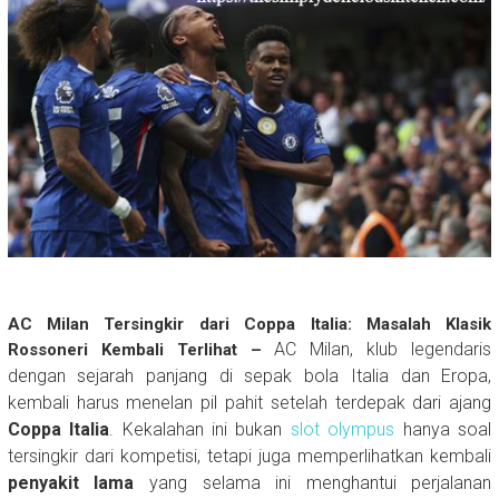
AC Milan Tersingkir dari Coppa Italia: Masalah Klasik
AC Milan, klub legendaris
Rossoneri Kembali Terlihat –
dengan sejarah panjang di sepak bola Italia dan Eropa,
kembali harus menelan pil pahit setelah terdepak dari ajang
Coppa Italia
. Kekalahan ini bukan
slot olympus
hanya soal
tersingkir dari kompetisi, tetapi juga memperlihatkan kembali
penyakit lama
yang selama ini menghantui perjalanan