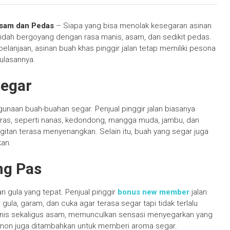
Asam dan Pedas
– Siapa yang bisa menolak kesegaran asinan
 lidah bergoyang dengan rasa manis, asam, dan sedikit pedas.
elanjaan, asinan buah khas pinggir jalan tetap memiliki pesona
 ulasannya.
Segar
unaan buah-buahan segar. Penjual pinggir jalan biasanya
as, seperti nanas, kedondong, mangga muda, jambu, dan
itan terasa menyenangkan. Selain itu, buah yang segar juga
kan.
ng Pas
 gula yang tepat. Penjual pinggir
bonus new member
jalan
ula, garam, dan cuka agar terasa segar tapi tidak terlalu
nis sekaligus asam, memunculkan sensasi menyegarkan yang
uk lemon juga ditambahkan untuk memberi aroma segar.