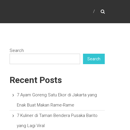
Search
Search
Recent Posts
7 Ayam Goreng Satu Ekor di Jakarta yang
Enak Buat Makan Rame-Rame
7 Kuliner di Taman Bendera Pusaka Barito
yang Lagi Viral